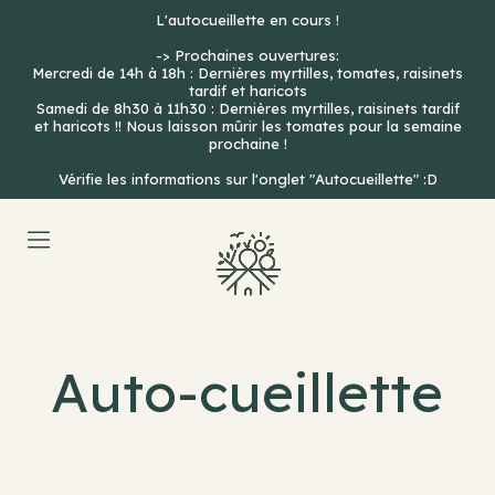
Skip
L'autocueillette en cours !
to
-> Prochaines ouvertures:
content
Mercredi de 14h à 18h : Dernières myrtilles, tomates, raisinets
tardif et haricots
Samedi de 8h30 à 11h30 : Dernières myrtilles, raisinets tardif
et haricots !! Nous laisson mûrir les tomates pour la semaine
prochaine !
Vérifie les informations sur l'onglet "Autocueillette" :D
Ferme
de
la
Auto-cueillette
Source
à
Chésopelloz