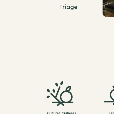
Triage
Cultures fruitières
Lé