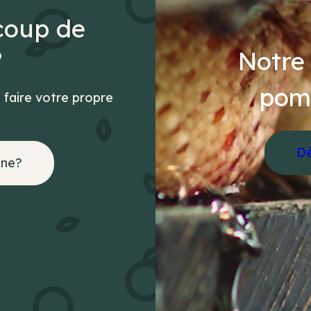
coup de
?
Notre 
pom
 faire votre propre
Dé
nne?